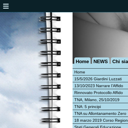
Home
NEWS
Chi siamo
In
Home
15/5/2026 Giardini Luzzati
13/10/2023 Narrare l'Affido
Rinnovato Protocollo Affido
TNA, Milano, 25/10/2019
TNA: 5 principi
TNA su Allontanamento Zero
18 marzo 2019 Corso Regione
Stati Generali Educazione
15/
Incontro allo Zenzero
13/