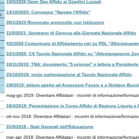
1/2023 Rinnovato protocollo con Istituzioni
5/2021: Sostegno di Genova alla Giornata Nazionale Affido
/2020 Comunicato di Affidamento.net su PDL "Allontanamento zero"
1/2020: CS Tavolo Nazionale Affido su "Allontanamento Zero"
11/2019: TNA: documento "5 principi" e lettera a Presidente Mattarella
10/2019: inizio partecipazione al Tavolo Nazionale Affido
/2019: lettera aperta ad Assessore Fassio e a Sindaco Bucci
o
-giu 2019: Diventare Affidatari - incontri di informazione/formazione (16
ciclo
3/2019: Presentazione in Corso Affido di Regione Liguria e ANCI Liguria
o
-nov 2018: Diventare Affidatari - incontri di informazione/formazione (15
ciclo)
5/2018 - Stati Generali dell'Educazione
o
-apr 2018: Diventare Affidatari - incontri di informazione/formazione (14
ciclo
3/2018 Audizione in Commissione Consiliare 7 (Welfare)
12/2017: Incontro sull'affido al Circolo ARCI Zenzero