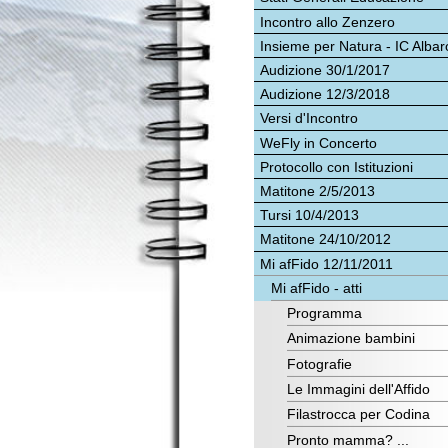
Insieme per Natura - IC Albaro
Audizione 30/1/2017
30/
Audizione 12/3/2018
11/
Versi d'Incontro
4/2
WeFly in Concerto
Protocollo con Istituzioni
22/
Matitone 2/5/2013
10/
Tursi 10/4/2013
Matitone 24/10/2012
25/
Mi afFido 12/11/2011
2/8
Mi afFido - atti
mag
Programma
Animazione bambini
18/
Fotografie
ott
Le Immagini dell'Affido
31/
Filastrocca per Codina
Pronto mamma? ...
mar
Figli e aquiloni
12/
Io non ho ...
18/
Disegni