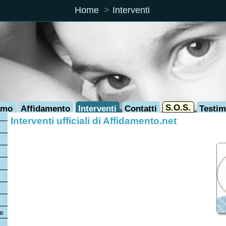
Home
Interventi
S.O.S.
Affidamento
Interventi
Contatti
Testimonianze
terventi ufficiali di Affidamento.net
5/2026 Open Day Affido ai Giardini Luzzati
10/2023: Convegno "Narrare l'Affido"