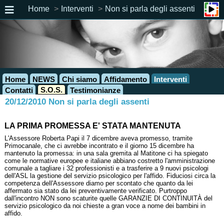
Home
Interventi
Non si parla degli assenti
Home
NEWS
Chi siamo
Affidamento
Interventi
S.O.S.
Contatti
Testimonianze
20/12/2010 Non si parla degli assenti
LA PRIMA PROMESSA E' STATA MANTENUTA
L'Assessore Roberta Papi il 7 dicembre aveva promesso, tramite
Primocanale, che ci avrebbe incontrato e il giorno 15 dicembre ha
mantenuto la promessa: in una sala gremita al Matitone ci ha spiegato
come le normative europee e italiane abbiano costretto l'amministrazione
comunale a tagliare i 32 professionisti e a trasferire a 9 nuovi psicologi
dell'ASL la gestione del servizio psicologico per l'affido. Fiduciosi circa la
competenza dell'Assessore diamo per scontato che quanto da lei
affermato sia stato da lei preventivamente verificato. Purtroppo
dall'incontro NON sono scaturite quelle GARANZIE DI CONTINUITÀ del
servizio psicologico da noi chieste a gran voce a nome dei bambini in
affido.