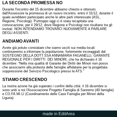
LA SECONDA PROMESSA NO
Durante l'incontro del 15 dicembre abbiamo chiesto e ottenuto
dall'Assessore la promessa di un nuovo incontro, entro il 31/12, durante il
quale avrebbero partecipato anche le altre parti interessate (ASL,
Regione, Psicologi). Purtroppo oggi ci è stata recapitata una
convocazione, per il 29/12, dove Regione e Psicologi non risultano tra gli
invitati. NON INTENDIAMO TROVARCI NUOVAMENTE A PARLARE
DEGLI ASSENTI.
ANDIAMO AVANTI
Avete già potuto constatare che siamo usciti sui media locali:
continueremo a informare la popolazione, fortemente incoraggiati dal
SOSTEGNO DELLA DOTT.SSA ANNAMARIA FAGANELLI, GARANTE
REGIONALE PER I DIRITTI DEI MINORI, che ha dichiarato il 16
dicembre: “Nella mia qualità di Garante dei Diritti dei Minori non posso
che associarmi alla protesta delle famiglie affidatarie per la progettata
soppressione del Servizio Psicologico presso le ATS.”
STIAMO CRESCENDO
La nostra azione ha già superato i confini della città: il 16 dicembre si
sono uniti a noi l'Associazione Progetto Famiglia di Sanremo (40 famiglie)
e CO.FA.MI.LI (Coordinamento delle Case Famiglia per Minori della
Liguria).
made in EditArea