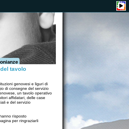
o
i e liguri di
 del servizio
avolo operativo
, delle case
zio
o
raziarli
 5^
 nostre