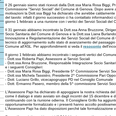
ivazioni la Dott.ssa Biggi ha dichiarato che avrebbe caldamente sostenuto la n
tavolo: infatti il giorno successivo ci ha contattato informandoci che eravamo co
no 1 febbraio a una riunione con i vertici dei Servizi Sociali del Comune.
31 gennaio abbiamo incontrato la Dott.ssa Anna Bruzzone, Dirigente Settore In
io Sanitaria del Comune di Genova e la Dott.ssa Liana Burlando, Responsabile
ovazione e Regolamentazione dei Servizi Sociali del Comune di Genova per un
nico di aggiornamento sullo stato di avanzamento del passaggio di consegne in
une all'ASL. Per approfondimenti si veda il
resoconto
dell'incontro.
giorno 1 febbraio abbiamo incontrato i seguenti vertici del Comune di Genova:
ott.ssa Roberta Papi, Assessore ai Servizi Sociali
ott.ssa Anna Bruzzone, Responsabile Integrazione Socio Sanitaria
seguenti Consiglieri:
ott.ssa Maria Rosa Biggi, Presidente 5^ Commissione Servizi Sociali
ott.ssa Michela Tassistro, Presidente 2^ Commissione Pari Opportunità
ott. Luciano Grillo, vicecapogruppo PD nel Consiglio Comunale
ott. Ermanno Pasero, membro della 5^ commissione Servizi Sociali
ssessore Papi ha dichiarato di appoggiare la nostra richiesta del tavolo e ha so
e il dialogo è stato avviato sin dagli incontri del 15 dicembre e del 29 dicembr
tinuando con la riunione odierna. Il Consigliere Grillo ha aggiunto che il tavol
ortunamente formalizzato e i presenti hanno accolto positivamente tale propos
ssessore Papi ha dato disposizioni perché tale formalizzazione venga portata a
o già previsti nuovi incontri (il 24 febbraio e a metà marzo) che probabilment
nvolti ASL 3 e Regione.
o fiduciosi che Affidamento.net, portando attraverso il tavolo l'importante punt
i affidatari, potrà contribuire ad avviare nel miglior modo possibile il nuovo ser