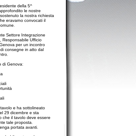
ostra richiesta
nvocati il
tegrazione
 Ufficio
 incontro
 atto dal
ttolineato
e e sta
o deve essere
ta.
vanti.
e vedranno
o di vista
vizio.