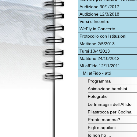
Audizione 12/3/2018
mot
del 
Versi d'Incontro
gior
WeFly in Concerto
Il 
Protocollo con Istituzioni
Soc
Matitone 2/5/2013
Inn
tec
Tursi 10/4/2013
Com
Matitone 24/10/2012
Il 
Mi afFido 12/11/2011
- D
Mi afFido - atti
- D
e i 
Programma
- D
Animazione bambini
- D
- D
Fotografie
- D
Le Immagini dell'Affido
L'A
Filastrocca per Codina
com
con
Pronto mamma? ...
opp
Figli e aquiloni
L'A
Io non ho ...
Son
coi
Disegni
Matitone 7/7/2011
Siam
degl
Matitone 23/3/2011