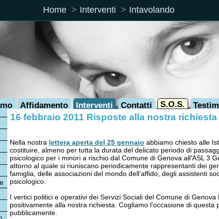
Home
Interventi
Intavolando
S.O.S.
Affidamento
Interventi
Contatti
Testimonianze
 febbraio 2011 Risposte alla nostra richiesta del tavol
la nostra
lettera aperta del 25 gennaio
abbiamo chiesto alle Istituzioni genoves
tituire, almeno per tutta la durata del delicato periodo di passaggio di consegne
cologico per i minori a rischio dal Comune di Genova all'ASL 3 Genovese, un t
rno al quale si riuniscano periodicamente rappresentanti dei genitori affidatari
glia, delle associazioni del mondo dell'affido, degli assistenti sociali e del servi
cologico.
rtici politici e operativi dei Servizi Sociali del Comune di Genova hanno rispost
itivamente alla nostra richiesta. Cogliamo l'occasione di questa pagina per ring
blicamente.
6 gennaio siamo stati ricevuti dalla Dott.ssa Maria Rosa Biggi, Presidente della
missione "Servizi Sociali" del Comune di Genova. Dopo avere approfondito le