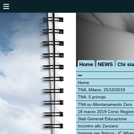
Home
NEWS
Chi siamo
16
Home
Nel
TNA, Milano, 25/10/2019
cos
psi
TNA: 5 principi
atto
TNA su Allontanamento Zero
fami
psi
18 marzo 2019 Corso Regione
Stati Generali Educazione
I ve
pos
Incontro allo Zenzero
pub
Insieme per Natura - IC Albaro
Il 2
Audizione 30/1/2017
Com