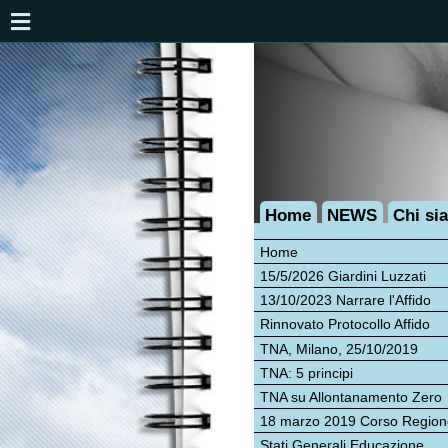
Home
NEWS
Chi siamo
Ve
Home
15/5/2026 Giardini Luzzati
Pri
13/10/2023 Narrare l'Affido
L'A
Rinnovato Protocollo Affido
stru
TNA, Milano, 25/10/2019
fami
emo
TNA: 5 principi
esp
TNA su Allontanamento Zero
dise
18 marzo 2019 Corso Regione
Le 
Stati Generali Educazione
all'
Incontro allo Zenzero
In 