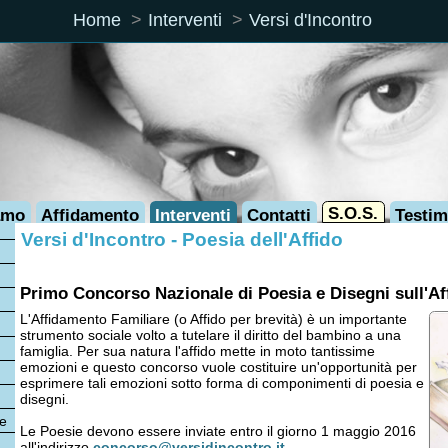
Home
Interventi
Versi d'Incontro
S.O.S.
Affidamento
Interventi
Contatti
Testimonianze
rsi d'Incontro - Poesia dell'Affido
mo Concorso Nazionale di Poesia e Disegni sull'Affido
ffidamento Familiare (o Affido per brevità) è un importante
mento sociale volto a tutelare il diritto del bambino a una
glia. Per sua natura l'affido mette in moto tantissime
zioni e questo concorso vuole costituire un'opportunità per
rimere tali emozioni sotto forma di componimenti di poesia e
gni.
Poesie devono essere inviate entro il giorno 1 maggio 2016
indirizzo
concorso@versidincontro.it
palio 2 crociere per 4 persone (offerte da Costa Crociere) e 100 CD dei
WeFly
!