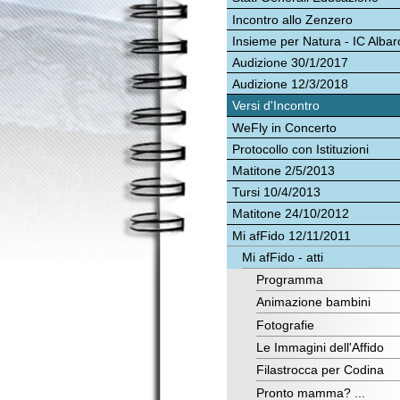
Insieme per Natura - IC Albaro
Per 
Audizione 30/1/2017
Audizione 12/3/2018
Versi d'Incontro
WeFly in Concerto
Protocollo con Istituzioni
Matitone 2/5/2013
Tursi 10/4/2013
Matitone 24/10/2012
Mi afFido 12/11/2011
Mi afFido - atti
Programma
Animazione bambini
Fotografie
Le Immagini dell'Affido
Filastrocca per Codina
Pronto mamma? ...
Figli e aquiloni
Io non ho ...
Disegni