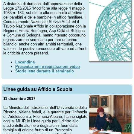
A distanza di due anni dall’approvazione della
Legge 173/2015 “Modifiche alla legge 4 maggio
1983 n. 184, sul diritto alla continuità affettiva
dei bambini e delle bambine in affido familiare, il
Coordinamento Nazionale Servizi Affidi ed il
Tavolo Nazionale Affido in collaborazione con la
Regione Emilia-Romagna, Asp Città di Bologna
e Comune di Bologna, hanno ritenuto opportuno
organizzare un seminario per fare un primo
bilancio, anche con altri ambiti territoriali, che
valorizzi le positive procedure attivate ed affronti
le criticità ancora presenti.
Locandina
Presentazioni e registrazioni video
Storie lette durante il seminario
Linee guida su Affido e Scuola
11 dicembre 2017
La Ministra dell’Istruzione, dell’Università e della
Ricerca, Valeria fedeli, e la garante per l’Infanzia
e l’Adolescenza, Filomena Albano, hanno siglato
oggi al MIUR le Linee guida per il diritto allo
studio delle alunne e degli alunni fuori dalla
famiglia di origine frutto di un Protocollo