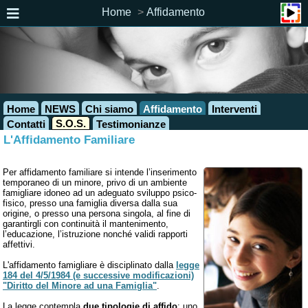
Home
Affidamento
Home
NEWS
Chi siamo
Affidamento
Interventi
S.O.S.
Contatti
Testimonianze
L'Affidamento Familiare
Per affidamento familiare si intende l’inserimento
temporaneo di un minore, privo di un ambiente
famigliare idoneo ad un adeguato sviluppo psico-
fisico, presso una famiglia diversa dalla sua
origine, o presso una persona singola, al fine di
garantirgli con continuità il mantenimento,
l’educazione, l’istruzione nonché validi rapporti
affettivi.
L'affidamento famigliare è disciplinato dalla
legge
184 del 4/5/1984 (e successive modificazioni)
"Diritto del Minore ad una Famiglia"
.
La legge contempla
due tipologie di affido
: uno