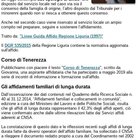
disposto dal servizio locale nel caso via sia il
consenso della famiglia di origine, l’altro disposto dal Tribunale per i
minorenni quando non si riesca a ottenere questo consenso.
Anche nel secondo caso viene riservato al servizio locale un ampio
compito nel preparare, seguire e sostenere l’affidamento.
Tratto da:
"Linee Guida Affido Regione Liguria (1997)"
Il
DGR 535/2015
della Regione Liguria contiene la normativa aggiornata
sull'affido.
Corso di Tenerezza
Pubblichiamo con piacere il testo "
Corso di Tenerezza
", scritto da
Giovanna, una aspirante affidataria che ha partecipato a maggio 2019 alla
serie di incontri di informazione e formazione sull'affido.
Gli affidamenti familiari di lunga durata
Dall’osservazione dei dati contenuti nel Quaderno della Ricerca Sociale n.
40 al 31.12.2014, “Affidamenti familiari e collocamenti in comunità”,
edizione a cura del Ministero del Lavoro e delle Politiche Sociali, risulta
che gli affidi di lunga durata rappresentano il 42,3% degli affidi aperti, ciò
viene confermato anche dalle ultime rilevazioni fatte dai Servizi affidi
aderenti al CNSA.
La constatazione di questo dato e le riflessioni recenti sugli affidi di lunga
durata fatte da diversi operatori dell’affido familiare, ha sollecitato il CNSA
a rileggere il documento redatto proprio a cura del Coordinamento nel 2002