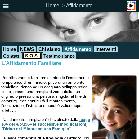
Home
Affidamento
Home
NEWS
Chi siamo
Affidamento
Interventi
S.O.S.
Contatti
Testimonianze
L'Affidamento Familiare
Per affidamento familiare si intende l’inserimento
temporaneo di un minore, privo di un ambiente
famigliare idoneo ad un adeguato sviluppo psico-
fisico, presso una famiglia diversa dalla sua
origine, o presso una persona singola, al fine di
garantirgli con continuità il mantenimento,
l’educazione, l’istruzione nonché validi rapporti
affettivi.
L'affidamento famigliare è disciplinato dalla
legge
184 del 4/5/1984 (e successive modificazioni)
"Diritto del Minore ad una Famiglia"
.
La legge contempla
due tipologie di affido
: uno