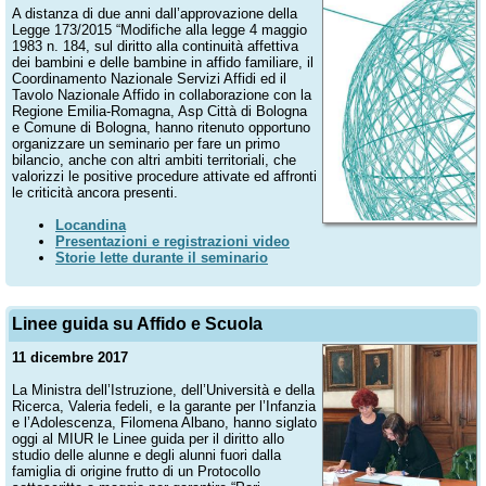
A distanza di due anni dall’approvazione della
Legge 173/2015 “Modifiche alla legge 4 maggio
1983 n. 184, sul diritto alla continuità affettiva
dei bambini e delle bambine in affido familiare, il
Coordinamento Nazionale Servizi Affidi ed il
Tavolo Nazionale Affido in collaborazione con la
Regione Emilia-Romagna, Asp Città di Bologna
e Comune di Bologna, hanno ritenuto opportuno
organizzare un seminario per fare un primo
bilancio, anche con altri ambiti territoriali, che
valorizzi le positive procedure attivate ed affronti
le criticità ancora presenti.
Locandina
Presentazioni e registrazioni video
Storie lette durante il seminario
Linee guida su Affido e Scuola
11 dicembre 2017
La Ministra dell’Istruzione, dell’Università e della
Ricerca, Valeria fedeli, e la garante per l’Infanzia
e l’Adolescenza, Filomena Albano, hanno siglato
oggi al MIUR le Linee guida per il diritto allo
studio delle alunne e degli alunni fuori dalla
famiglia di origine frutto di un Protocollo