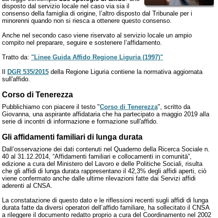
disposto dal servizio locale nel caso via sia il
consenso della famiglia di origine, l’altro disposto dal Tribunale per i
minorenni quando non si riesca a ottenere questo consenso.
Anche nel secondo caso viene riservato al servizio locale un ampio
compito nel preparare, seguire e sostenere l’affidamento.
Tratto da:
"Linee Guida Affido Regione Liguria (1997)"
Il
DGR 535/2015
della Regione Liguria contiene la normativa aggiornata
sull'affido.
Corso di Tenerezza
Pubblichiamo con piacere il testo "
Corso di Tenerezza
", scritto da
Giovanna, una aspirante affidataria che ha partecipato a maggio 2019 alla
serie di incontri di informazione e formazione sull'affido.
Gli affidamenti familiari di lunga durata
Dall’osservazione dei dati contenuti nel Quaderno della Ricerca Sociale n.
40 al 31.12.2014, “Affidamenti familiari e collocamenti in comunità”,
edizione a cura del Ministero del Lavoro e delle Politiche Sociali, risulta
che gli affidi di lunga durata rappresentano il 42,3% degli affidi aperti, ciò
viene confermato anche dalle ultime rilevazioni fatte dai Servizi affidi
aderenti al CNSA.
La constatazione di questo dato e le riflessioni recenti sugli affidi di lunga
durata fatte da diversi operatori dell’affido familiare, ha sollecitato il CNSA
a rileggere il documento redatto proprio a cura del Coordinamento nel 2002