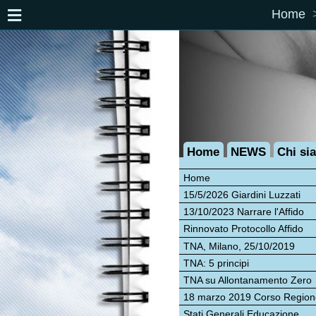
Home
Inte
Home
NEWS
Chi siamo
Di
Home
15/5/2026 Giardini Luzzati
Ecco
13/10/2023 Narrare l'Affido
Aff
Rinnovato Protocollo Affido
Cli
TNA, Milano, 25/10/2019
tutt
TNA: 5 principi
De
TNA su Allontanamento Zero
18 marzo 2019 Corso Regione
Stati Generali Educazione
Incontro allo Zenzero